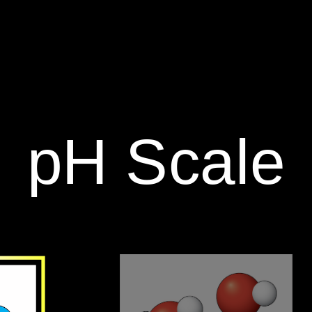
‪pH Scale‬