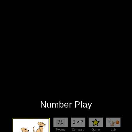
‪Number Play‬
‪Twenty‬
‪Compare‬
‪Game‬
‪Lab‬