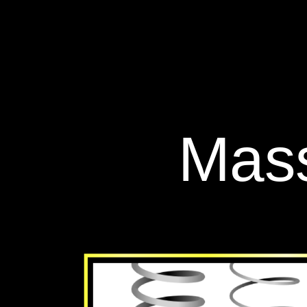
‪Masses and Springs‬
‪Mas