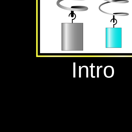
‪Intro‬