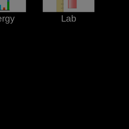
ergy‬
‪Lab‬