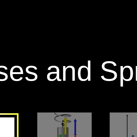
‪Intro‬
‪Vectors‬
‪Energy‬
‪Lab‬
ses and Spr