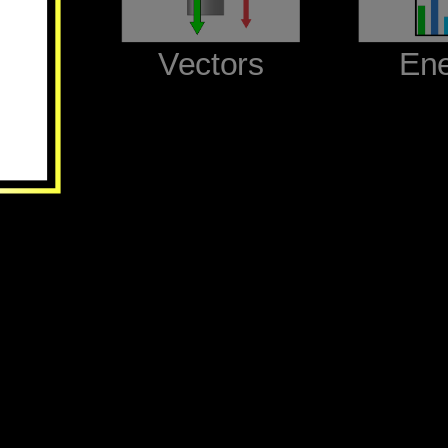
‪Vectors‬
‪En