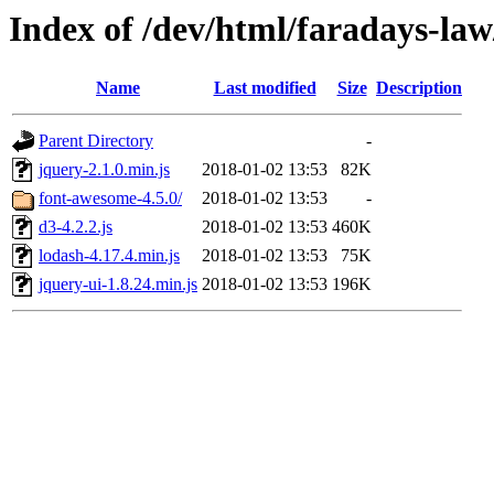
Index of /dev/html/faradays-law/
Name
Last modified
Size
Description
Parent Directory
-
jquery-2.1.0.min.js
2018-01-02 13:53
82K
font-awesome-4.5.0/
2018-01-02 13:53
-
d3-4.2.2.js
2018-01-02 13:53
460K
lodash-4.17.4.min.js
2018-01-02 13:53
75K
jquery-ui-1.8.24.min.js
2018-01-02 13:53
196K