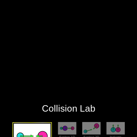
‪Collision Lab‬
‪Explore 1D‬
‪Explore 2D‬
‪Inelastic‬