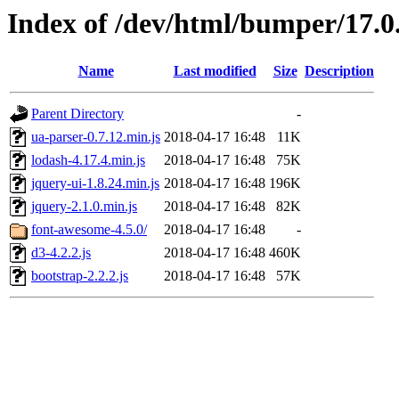
Index of /dev/html/bumper/17.0.
Name
Last modified
Size
Description
Parent Directory
-
ua-parser-0.7.12.min.js
2018-04-17 16:48
11K
lodash-4.17.4.min.js
2018-04-17 16:48
75K
jquery-ui-1.8.24.min.js
2018-04-17 16:48
196K
jquery-2.1.0.min.js
2018-04-17 16:48
82K
font-awesome-4.5.0/
2018-04-17 16:48
-
d3-4.2.2.js
2018-04-17 16:48
460K
bootstrap-2.2.2.js
2018-04-17 16:48
57K