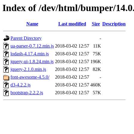
Index of /dev/html/bumper/14.0.
Name
Last modified
Size
Description
Parent Directory
-
ua-parser-0.7.12.min.js
2018-03-02 12:57
11K
lodash-4.17.4.min.js
2018-03-02 12:57
75K
jquery-ui-1.8.24.min.js
2018-03-02 12:57
196K
jquery-2.1.0.min.js
2018-03-02 12:57
82K
font-awesome-4.5.0/
2018-03-02 12:57
-
d3-4.2.2.js
2018-03-02 12:57
460K
bootstrap-2.2.2.js
2018-03-02 12:57
57K